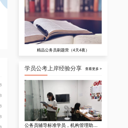
精品公务员刷题营（4天4夜）
学员公考上岸经验分享
查看更多 >
8
8
8
8
公务员辅导标准学员，机构管理助理公考上岸方案
8