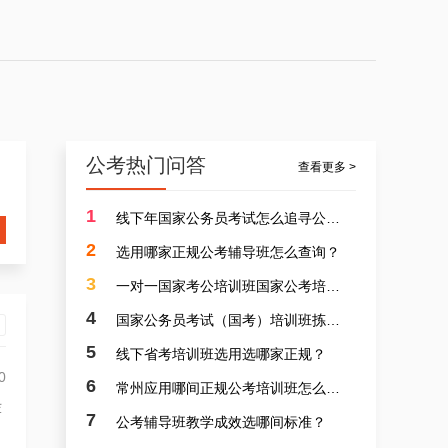
公考热门问答
查看更多 >
1
线下年国家公务员考试怎么追寻公考辅导班？
2
选用哪家正规公考辅导班怎么查询？
3
一对一国家考公培训班国家公考培训班那间专业？
4
国家公务员考试（国考）培训班拣选哪家靠谱？
5
线下省考培训班选用选哪家正规？
0
6
常州应用哪间正规公考培训班怎么寻找？
萃
7
公考辅导班教学成效选哪间标准？