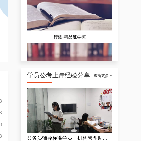
行测-精品速学班
学员公考上岸经验分享
查看更多 >
精品公务员刷题营（4天4夜）
8
8
8
8
公务员辅导标准学员，机构管理助理公考上岸方案